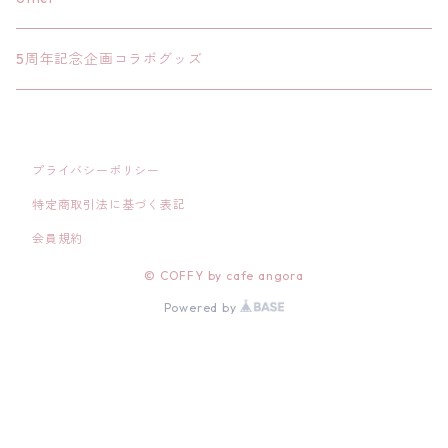
ボックス
bag
5周年記念企画コラボグッズ
プライバシーポリシー
特定商取引法に基づく表記
会員規約
© COFFY by cafe angora
Powered by