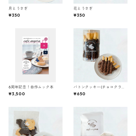
月とうさぎ
花とうさぎ
¥350
¥350
6周年記念！自作ムック本
バトンクッキー(チョコクラン
チ)
¥3,500
¥650