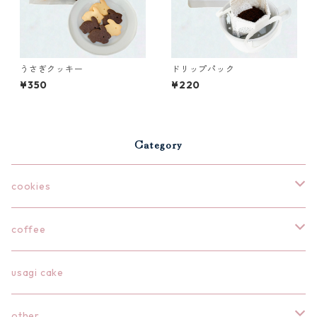
うさぎクッキー
ドリップパック
¥350
¥220
Category
cookies
うさぎのコフィー
coffee
クッキー缶
クッキーギフト
drip pack
usagi cake
アドベントカレンダー
クッキー缶
クッキー袋
other