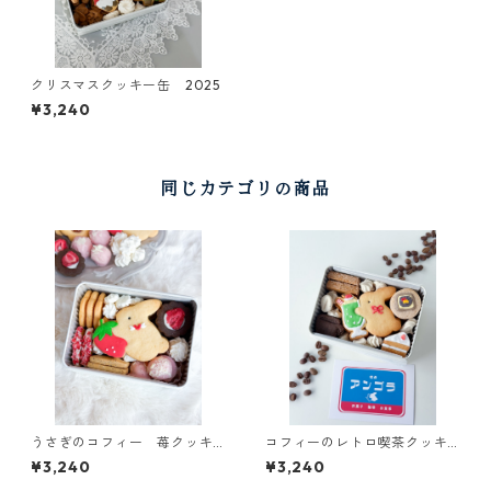
クリスマスクッキー缶 2025
¥3,240
同じカテゴリの商品
うさぎのコフィー 苺クッキ
コフィーのレトロ喫茶クッキ
ー缶
ー缶2025
¥3,240
¥3,240