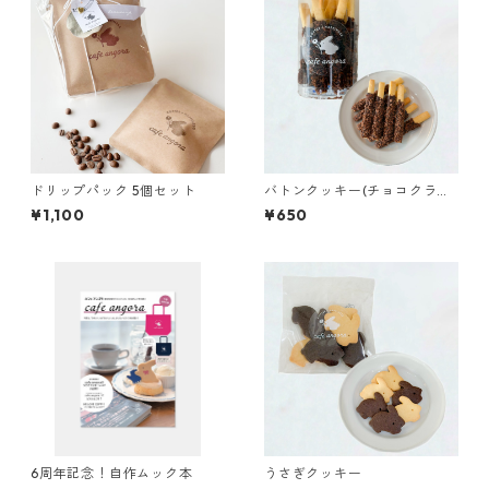
ドリップパック 5個セット
バトンクッキー(チョコクラン
チ)
¥1,100
¥650
6周年記念！自作ムック本
うさぎクッキー