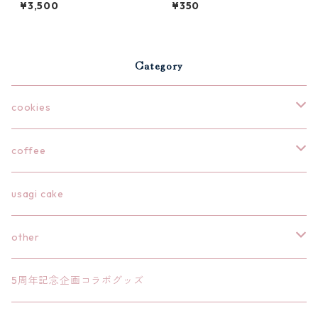
¥3,500
¥350
Category
cookies
うさぎのコフィー
coffee
クッキー缶
クッキーギフト
drip pack
usagi cake
アドベントカレンダー
クッキー缶
クッキー袋
other
ボックス
bag
5周年記念企画コラボグッズ